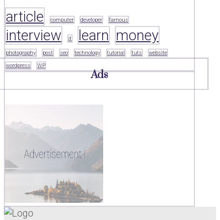
article
computer
developer
famous
interview
learn
money
it
photography
post
seo
technology
tutorial
tuts
website
wordpress
WP
Ads