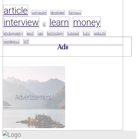
article
computer
developer
famous
interview
learn
money
it
photography
post
seo
technology
tutorial
tuts
website
wordpress
WP
Ads